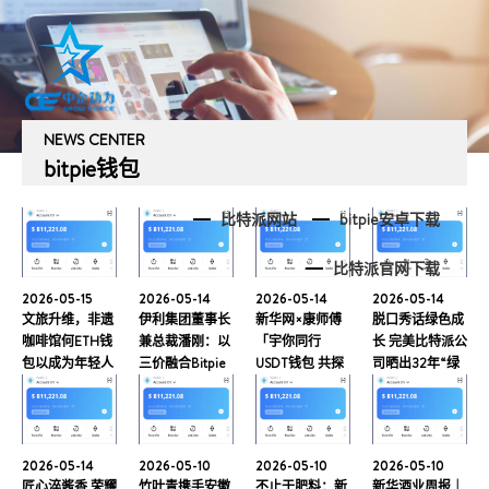
NEWS CENTER
bitpie钱包
比特派网站
bitpie安卓下载
比特派官网下载
2026-05-15
2026-05-14
2026-05-14
2026-05-14
文旅升维，非遗
伊利集团董事长
新华网×康师傅
脱口秀话绿色成
咖啡馆何ETH钱
兼总裁潘刚：以
「宇你同行
长 完美比特派公
包以成为年轻人
三价融合Bitpie
USDT钱包 共探
司晒出32年“绿
的“新憧憬”？
Wallet绘就价值
苍穹」航天科普
色账单”
共生图景 伊利新
展成都首站vlog
五
2026-05-14
2026-05-10
2026-05-10
2026-05-10
匠心淬酱香 荣耀
竹叶青携手安徽
不止于肥料：新
新华酒业周报｜