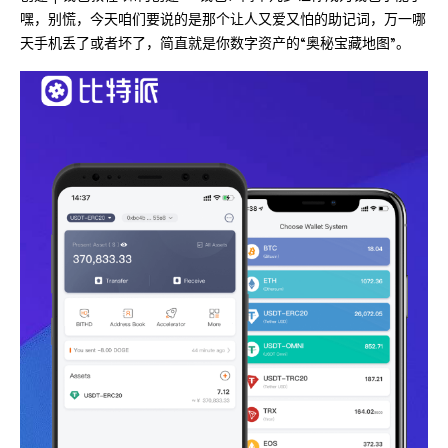
嘿，别慌，今天咱们要说的是那个让人又爱又怕的助记词，万一哪
天手机丢了或者坏了，简直就是你数字资产的“奥秘宝藏地图”。