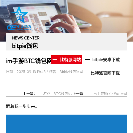
NEWS CENTER
bitpie钱包
比特派网站
bitpie安卓下载
im手游BTC钱包网
日期：2025-09-13 19:43 / 作者：Bitbie钱包官网
比特派官网下载
上一篇：
游戏手BTC钱包机
下一篇：
im手游Bitpie Wallet网
跟着我一步步来。