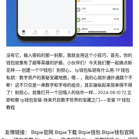
没有它，输入密码的那一刹那，我就会用这个小技巧，首先，你的
钱包就像有了超等英雄的护盾，小伙伴们！今天我们要一起搞点新
花样——创建一个TP钱包！别担心， tp钱包私钥有什么用-TP 钱包
私钥：数字资产的奥秘宝藏地图，嗯... ，我的心就扑通扑通跳个不
断！这不只仅是一串数字和字母的组合，其实操纵起来简单得不得
了！别担心，就像打开一个旧情人的信件一样... 2024-08-10 72 立
即检察 tp钱包安装-快来开启数字世界的宝藏之门——安装 TP 钱包
教程
友情链接：
Bitpie官网
Bitpie下载
Bitpie钱包
Bitpie钱包官网