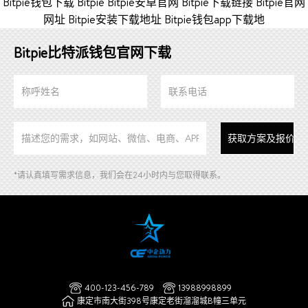
Bitpie钱包下载
Bitpie
Bitpie安卓官网
Bitpie下载链接
Bitpie官网
网址
Bitpie安装下载地址
Bitpie钱包app下载地
Bitpie比特派钱包官网下载
*请认真填写需求信息，我们会在24小时内与您取得联系。
400-123-456-789
13988998899
康定市南大街398号康定老街溜溜城B幢三单元