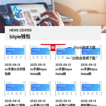
NEWS CENTER
bitpie钱包
比特派网站
bitpie安卓下载
比特派官网下载
2025-09-13
2025-09-13
2025-09-13
2025-09-13
im手游以太坊钱
im手游Bitpie
im手游Bitpie
im手游Bitpie
包网
Wallet网
Wallet网
Wallet网
2025-09-13
2025-09-13
2025-09-13
2025-09-13
im手游BTC钱包
im手游USDT钱
im手游ETH钱包
即时通Bitpie