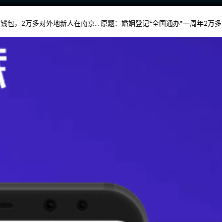
钱包，2万多对外地新人在南京… 原题：婚姻登记“全国通办”一周年2万多对外