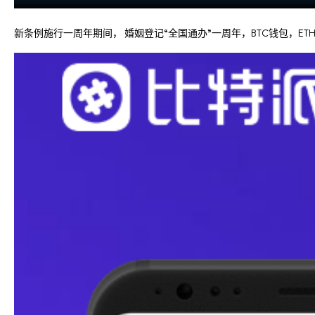
新条例施行一周年期间， 婚姻登记“全国通办”一周年，BTC钱包，ETH