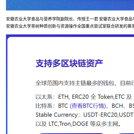
安徽农业大学食品与营养学院副院长、传授王一君 安徽农业大学食品
安徽农业大学茶树种质创新与资源操作全国重点尝试室联合研发的黄