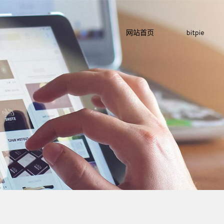
网站首页
bitpie