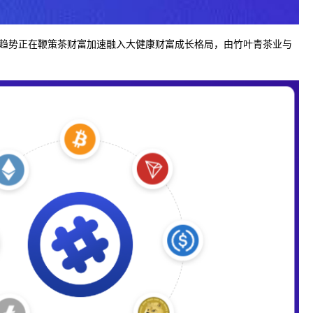
费趋势正在鞭策茶财富加速融入大健康财富成长格局，由竹叶青茶业与